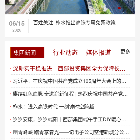
财富中心³期/写字楼热销中…
2025-11-05
06/15
百姓关注 |柞水推出高铁专属免票政策
彬州世纪城招标公告
2026
2025-10-28
宜昌项目2月招标公告
行业动态
媒体报道
更多
集团新闻
2025-02-19
深耕实干稳推进｜西部投资集团全力保障长江中心项目建设
宜昌·长江中心电梯工程招标公告和宜昌·长江中心低压
配电箱采购招标公告
习近平：在庆祝中国共产党成立105周年大会上的讲话
2024-09-12
赓续红色血脉 奋进崭新征程 | 热烈庆祝中国共产党成立 105 周年
招标公告|西部集团鄂尔多斯项目建筑设计方案
2024-02-22
柞水：进入高铁时代 一刻钟时空跨越
招标报名公告|西部集团鄂尔多斯项目总承包工程
岁岁安康，岁岁端阳｜西部集团端午手工DIY暖心活动圆满落幕
2024-02-22
幽青峰峡 踏青享春光——记电子公司空港新城分公司春游活动
西部国际广场34层办公家具采购招标公告